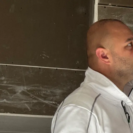
Startseite
Alle Handwerker und Firmen
+ Registrierung
Ha
menu
Suchen nach
In ganz Österreich
Alle Dienstleistungen in de
HERVORRAGEND
DMS Fassaden Malerei
Malerarbeiten – Streichen und Lackieren