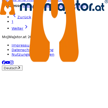
Adresse:
Wels
,
Wels
,
4600
Oberösterreich
Zurück
1
Weiter
MojMajstor.at 2026
Impressum
Datenschutzerklärung
Nutzungsbedingungen
Deutsch